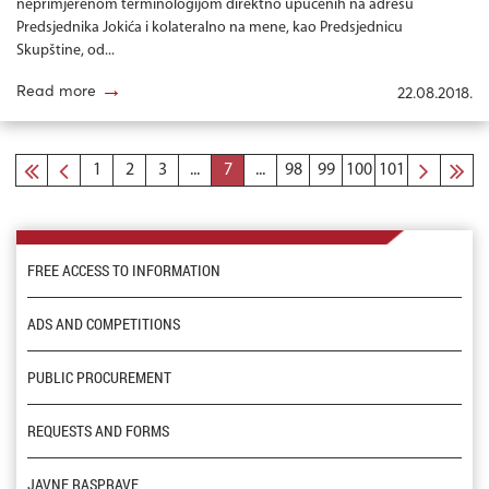
neprimjerenom terminologijom direktno upućenih na adresu
Predsjednika Jokića i kolateralno na mene, kao Predsjednicu
Skupštine, od...
→
Read more
22.08.2018.
1
2
3
...
7
...
98
99
100
101
FREE ACCESS TO INFORMATION
ADS AND COMPETITIONS
PUBLIC PROCUREMENT
REQUESTS AND FORMS
JAVNE RASPRAVE