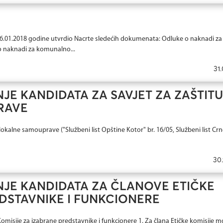
26.01.2018 godine utvrdio Nacrte sledećih dokumenata: Odluke o naknadi za
 naknadi za komunalno...
31.
JE KANDIDATA ZA SAVJET ZA ZAŠTITU 
RAVE
lokalne samouprave ("Službeni list Opštine Kotor" br. 16/05, Službeni list Crn
30.
NJE KANDIDATA ZA ČLANOVE ETIČKE
EDSTAVNIKE I FUNKCIONERE
misije za izabrane predstavnike i funkcionere 1. Zа člаnа Еtičkе kоmisiје mо