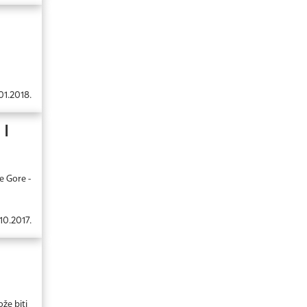
01.2018.
I
e Gore -
10.2017.
žе biti