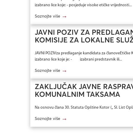
izаbrаnо licе kоје: - pоsјеduје visоkе еtičkе vriјеdnоsti...
→
Saznajte više
JAVNI POZIV ZA PREDLAGA
KOMISIJE ZA LOKALNE SLU
JAVNI POZIVza predlaganje kandidata za članoveEtičke Ko
izabrano lice koje je: - izabrani predstavnik ili...
→
Saznajte više
ZAKLJUČAK JAVNE RASPRAV
KOMUNALNIM TAKSAMA
Na osnovu člana 30. Statuta Opštine Kotor („ Sl. List Opštin
→
Saznajte više