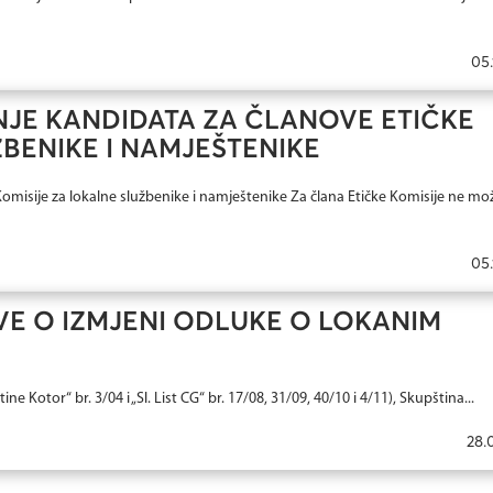
05.
NJE KANDIDATA ZA ČLANOVE ETIČKE
ŽBENIKE I NAMJEŠTENIKE
misije za lokalne službenike i namještenike Za člana Etičke Komisije ne mož
05.
E O IZMJENI ODLUKE O LOKANIM
e Kotor“ br. 3/04 i „Sl. List CG“ br. 17/08, 31/09, 40/10 i 4/11), Skupština...
28.