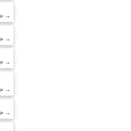
→
je
→
je
→
je
→
je
→
je