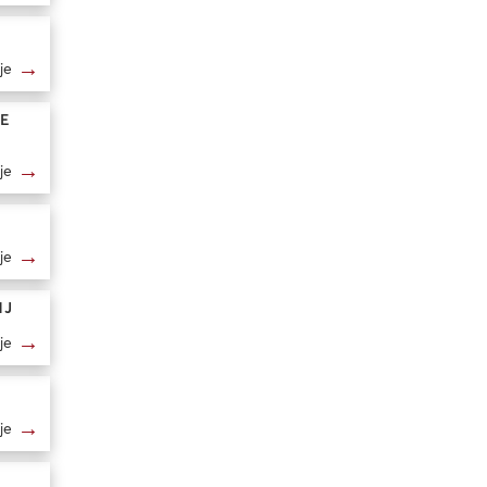
→
je
CE
→
je
→
je
NJ
→
je
→
je