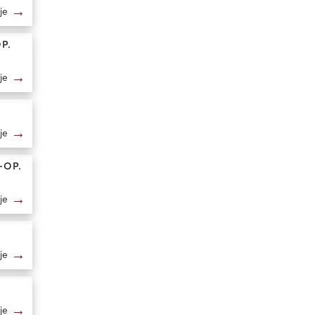
→
je
P.
→
je
→
je
-OP.
→
je
→
je
→
je