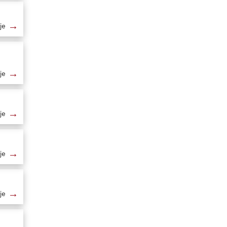
→
je
→
je
→
je
→
je
→
je