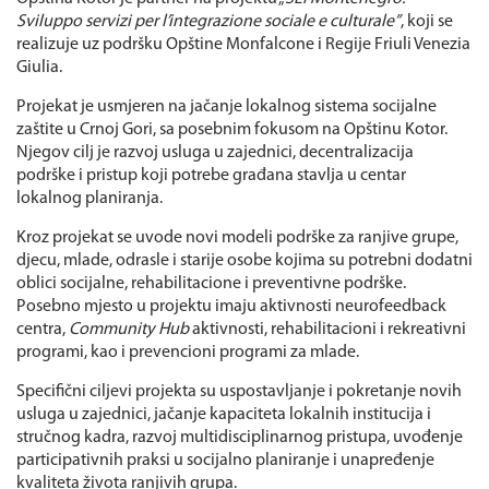
Sviluppo servizi per l’integrazione sociale e culturale”
, koji se
realizuje uz podršku Opštine Monfalcone i Regije Friuli Venezia
Giulia.
Projekat je usmjeren na jačanje lokalnog sistema socijalne
zaštite u Crnoj Gori, sa posebnim fokusom na Opštinu Kotor.
Njegov cilj je razvoj usluga u zajednici, decentralizacija
podrške i pristup koji potrebe građana stavlja u centar
lokalnog planiranja.
Kroz projekat se uvode novi modeli podrške za ranjive grupe,
djecu, mlade, odrasle i starije osobe kojima su potrebni dodatni
oblici socijalne, rehabilitacione i preventivne podrške.
Posebno mjesto u projektu imaju aktivnosti neurofeedback
centra,
Community Hub
aktivnosti, rehabilitacioni i rekreativni
programi, kao i prevencioni programi za mlade.
Specifični ciljevi projekta su uspostavljanje i pokretanje novih
usluga u zajednici, jačanje kapaciteta lokalnih institucija i
stručnog kadra, razvoj multidisciplinarnog pristupa, uvođenje
participativnih praksi u socijalno planiranje i unapređenje
kvaliteta života ranjivih grupa.