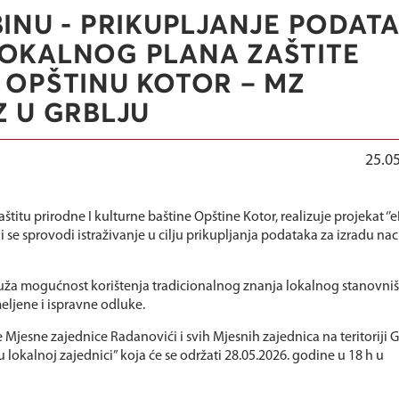
BINU - PRIKUPLJANJE PODAT
LOKALNOG PLANA ZAŠTITE
 OPŠTINU KOTOR – MZ
Z U GRBLJU
25.0
štitu prirodne I kulturne baštine Opštine Kotor, realizuje projekat ‘’
i se sprovodi istraživanje u cilju prikupljanja podataka za izradu nac
uža mogućnost korištenja tradicionalnog znanja lokalnog stanovniš
eljene i ispravne odluke.
Mjesne zajednice Radanovići i svih Mjesnih zajednica na teritoriji G
 lokalnoj zajednici” koja će se održati 28.05.2026. godine u 18 h u