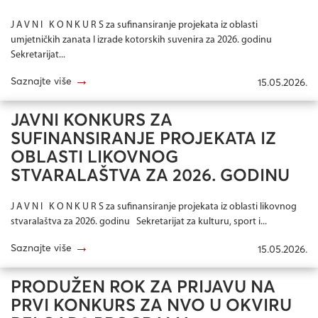
J A V N I K O N K U R S za sufinansiranje projekata iz oblasti
umjetničkih zanata I izrade kotorskih suvenira za 2026. godinu
Sekretarijat...
→
Saznajte više
15.05.2026.
JAVNI KONKURS ZA
SUFINANSIRANJE PROJEKATA IZ
OBLASTI LIKOVNOG
STVARALAŠTVA ZA 2026. GODINU
J A V N I K O N K U R S za sufinansiranje projekata iz oblasti likovnog
stvaralaštva za 2026. godinu Sekretarijat za kulturu, sport i...
→
Saznajte više
15.05.2026.
PRODUŽEN ROK ZA PRIJAVU NA
PRVI KONKURS ZA NVO U OKVIRU