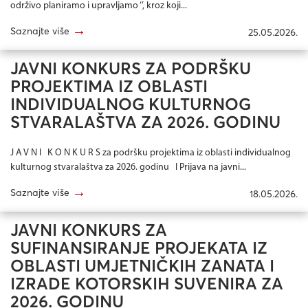
održivo planiramo i upravljamo ‘’, kroz koji...
→
Saznajte više
25.05.2026.
JAVNI KONKURS ZA PODRŠKU
PROJEKTIMA IZ OBLASTI
INDIVIDUALNOG KULTURNOG
STVARALAŠTVA ZA 2026. GODINU
J A V N I K O N K U R S za podršku projektima iz oblasti individualnog
kulturnog stvaralaštva za 2026. godinu I Prijava na javni...
→
Saznajte više
18.05.2026.
JAVNI KONKURS ZA
SUFINANSIRANJE PROJEKATA IZ
OBLASTI UMJETNIČKIH ZANATA I
IZRADE KOTORSKIH SUVENIRA ZA
2026. GODINU