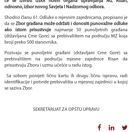
će se izvršiti izbor novih organa upravljanja MZ Risan,
odnosno, izbor novog Savjeta I Nadzornog odbora.
Shodno članu 61. Odluke o mjesnim zajednicama, propisano je
da se
Zbor građana može održati i donositi punovažne odluke
ako istom prisustvuje
najmanje 50 punoljetnih građana
(državljana Crne Gore) sa prebivalištem na području MZ koja
broji preko 500 stanovnika.
Pozivaju se punoljetni građani (državljani Crne Gore) sa
prebivalištem na području mjesne zajednice Risan da
prisustvuju Zboru i uzmu učešće u radu istog.
Sa sobom ponijeti ličnu kartu ili drugu ličnu ispravu, radi
identifikacije i potvrde prebivališta u mjesnoj zajednici u kojoj
se saziva Zbor.
SEKRETARIJAT ZA OPŠTU UPRAVU