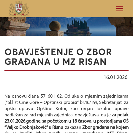
OBAVJEŠTENJE O ZBOR
GRAĐANA U MZ RISAN
16.01.2026.
Na osnovu člana 57, 60 i 62. Odluke o mjesnim zajednicama
(“Sl.list Crne Gore – Opštinski propisi” br.46/19), Sekretarijat za
opštu upravu Opštine Kotor, kao organ lokalne uprave
nadležan za rad mjesnih zajednica, obavještava da je
za petak
23.01.2026.godine, sa početkom u 18 časova, u prostorijama OŠ
“Veljko Drobnjaković” u Risnu
zakazan
Zbor građana na kojem