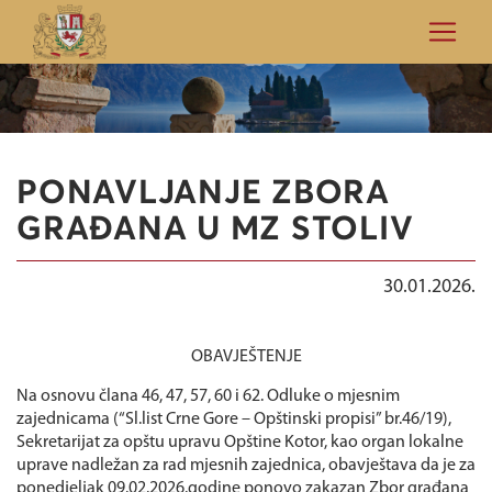
PONAVLJANJE ZBORA
GRAĐANA U MZ STOLIV
30.01.2026.
OBAVJEŠTENJE
Na osnovu člana 46, 47, 57, 60 i 62. Odluke o mjesnim
zajednicama (“Sl.list Crne Gore – Opštinski propisi” br.46/19),
Sekretarijat za opštu upravu Opštine Kotor, kao organ lokalne
uprave nadležan za rad mjesnih zajednica, obavještava da je za
ponedjeljak 09.02.2026.godine ponovo zakazan Zbor građana