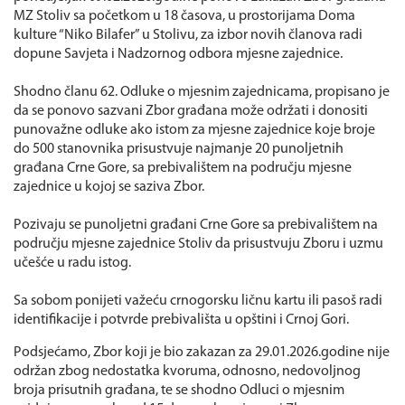
MZ Stoliv sa početkom u 18 časova, u prostorijama Doma
kulture “Niko Bilafer” u Stolivu, za izbor novih članova radi
dopune Savjeta i Nadzornog odbora mjesne zajednice.
Shodno članu 62. Odluke o mjesnim zajednicama, propisano je
da se ponovo sazvani Zbor građana može održati i donositi
punovažne odluke ako istom za mjesne zajednice koje broje
do 500 stanovnika prisustvuje najmanje 20 punoljetnih
građana Crne Gore, sa prebivalištem na području mjesne
zajednice u kojoj se saziva Zbor.
Pozivaju se punoljetni građani Crne Gore sa prebivalištem na
području mjesne zajednice Stoliv da prisustvuju Zboru i uzmu
učešće u radu istog.
Sa sobom ponijeti važeću crnogorsku ličnu kartu ili pasoš radi
identifikacije i potvrde prebivališta u opštini i Crnoj Gori.
Podsjećamo, Zbor koji je bio zakazan za 29.01.2026.godine nije
održan zbog nedostatka kvoruma, odnosno, nedovoljnog
broja prisutnih građana, te se shodno Odluci o mjesnim