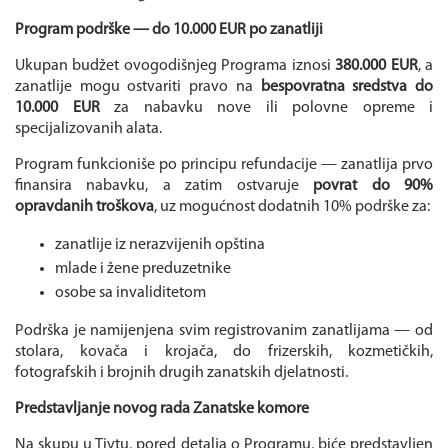
Program podrške — do 10.000 EUR po zanatliji
Ukupan budžet ovogodišnjeg Programa iznosi
380.000 EUR
, a
zanatlije mogu ostvariti pravo na
bespovratna sredstva do
10.000 EUR
za nabavku nove ili polovne opreme i
specijalizovanih alata.
Program funkcioniše po principu refundacije — zanatlija prvo
finansira nabavku, a zatim ostvaruje
povrat do 90%
opravdanih troškova
, uz mogućnost dodatnih 10% podrške za:
zanatlije iz nerazvijenih opština
mlade i žene preduzetnike
osobe sa invaliditetom
Podrška je namijenjena svim registrovanim zanatlijama — od
stolara, kovača i krojača, do frizerskih, kozmetičkih,
fotografskih i brojnih drugih zanatskih djelatnosti.
Predstavljanje novog rada Zanatske komore
Na skupu u Tivtu, pored detalja o Programu, biće predstavljen