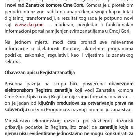
i
novi rad Zanatske komore Crne Gore
. Komora je u proteklom
periodu intenzivno radila na unapređenju svojih kapaciteta i
digitalnoj transformaciji, a rezultat tog rada je potpuno novi
sajt
www.zkcg.me
— moderan, pregledan i funkcionalan
informacioni portal namijenjen svim zanatlijama u Crnoj Gori.
Na jednom mjestu moći ćete pronaći sve relevantne
informacije o djelatnosti Komore, aktuelnim programima
podrške, zakonskoj regulativi, kao i vijestima iz zanatskog
sektora.
Obavezan upis u Registar zanatlija
Posebna pažnja na skupu biće posvećena
obaveznom
elektronskom Registru zanatlija
koji vodi Zanatska komora
Crne Gore. Upis u ovaj Registar nije samo formalna obaveza —
on je jedan od
ključnih preduslova za ostvarivanje prava na
subvenciju
u okviru Programa za razvoj i promociju zanatstva.
Ministarstvo ekonomskog razvoja po službenoj dužnosti
pribavlja podatke iz Registra, što znači da
zanatlije koje u
njemu nisu evidentirane jednostavno ne mogu konkurisati za