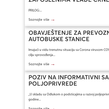
ZAPOSLENIMA VLADE CRN
PRILOG:...
→
Saznajte više
OBAVJEŠTENJE ZA PREVOZN
AUTOBUSKE STANICE
Imajući u vidu trenutnu situaciju sa Corona virusom COVI
cilju sprovođenja...
→
Saznajte više
POZIV NA INFORMATIVNI SA
POLJOPRIVREDE
„U skladu sa Odlukom o podsticajima u razvoj poljoprivred
godine...
→
Saznajte više