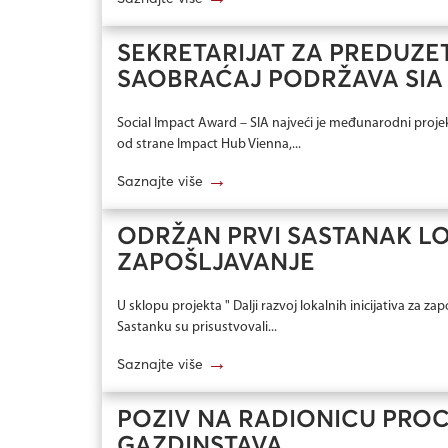
SEKRETARIJAT ZA PREDUZE
SAOBRAĆAJ PODRŽAVA SIA 
Social Impact Award – SIA najveći je međunarodni proje
od strane Impact Hub Vienna,...
→
Saznajte više
ODRŽAN PRVI SASTANAK L
ZAPOŠLJAVANJE
U sklopu projekta " Dalji razvoj lokalnih inicijativa za z
Sastanku su prisustvovali...
→
Saznajte više
POZIV NA RADIONICU PROC
GAZDINSTAVA