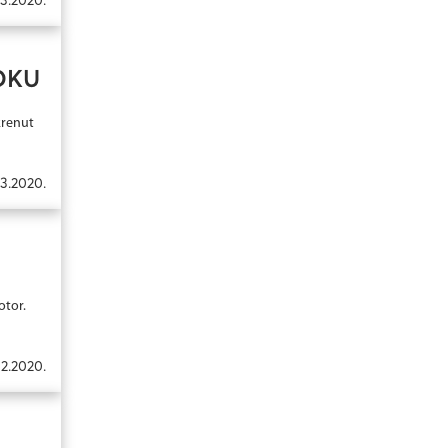
OKU
krenut
3.2020.
otor.
02.2020.