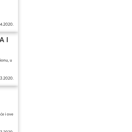
4.2020.
A I
ionu, u
03.2020.
će i ove
3.2020.