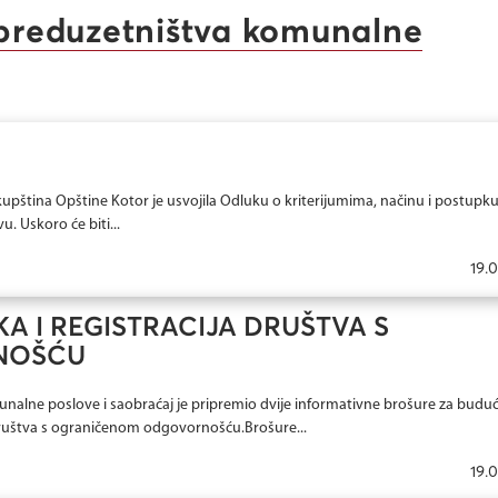
j preduzetništva komunalne
kupština Opštine Kotor je usvojila Odluku o kriterijumima, načinu i postupk
 Uskoro će biti...
19.
A I REGISTRACIJA DRUŠTVA S
NOŠĆU
unalne poslove i saobraćaj je pripremio dvije informativne brošure za budu
 društva s ograničenom odgovornošću.Brošure...
19.