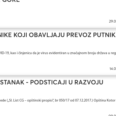
E GORE
29.0
IKE KOJI OBAVLJAJU PREVOZ PUTNIK
D-19, kao i činjenicu da je virus evidentiran u značajnom broju država u reg
14.
STANAK - PODSTICAJI U RAZVOJU
e („Sl. List CG – opštinski propisi“, br 050/17 od 07.12.2017.) Opština Kotor 
09.0