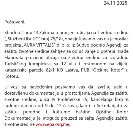
24.11.2025.
Poštovani,
Shodno članu 13 Zakona o procjeni uticaja na životnu sredinu
(„Službeni list CG”, broj 75/18), obavještavamo vas da je nosilac
projekta „AURA VITTALIS” d. o. o. iz Budve podnio Agenciji za
zaštitu životne sredine zahtjev za odlučivanje o potrebi izrade
Elaborata procjene uticaja na životnu sredinu za izgradnju
Turističkog kompleksa sa 12 vila i restoranom na dijelu
katastarske parcele 82/1 KO Lastva, PUB “Opštine Kotor” u
Kotoru.
U vezi sa navedenim pozivamo vas da izvršite uvid u
dostavljenu dokumentaciju u prostorijama Agencije za zaštitu
životne sredine, ulica IV Proleterske 19, kancelarija broj 9,
radnim danima od 9 do 12 časova, kao i u Sekretarijatu za
zaštitu prirodne i kulturne baštine Opštine Kotor.
Dokumentaciju je moguće preuzeti sa sajta Agencije zaštitu
životne sredine
www.epa.org.me
.