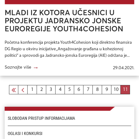
MLADI IZ KOTORA UČESNICI U
PROJEKTU JADRANSKO JONSKE
EUROREGIJE YOUTH4COHESION
Početna konferencija projekta Youth4Cohesion koji direktno finansira
DG Regio u okviru inicijative „Angažovanje građana u kohezionoj
politici“ a sprovodi ga Jadransko-jonska Euroregija (AIE) održana je...
→
Saznajte više
29.04.2021.
1
2
3
4
5
6
7
8
9
10
11
SLOBODAN PRISTUP INFORMACIJAMA
OGLASI I KONKURSI