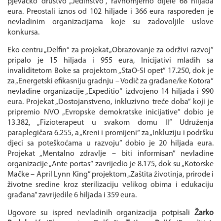
pjevačko društvo „Jedinstvo“, ravnomjerno dijele 68 hiljada
eura. Preostali iznos od 102 hiljade i 366 eura raspoređen je
nevladinim organizacijama koje su zadovoljile uslove
konkursa.
Eko centru „Delfin“ za projekat „Obrazovanje za održivi razvoj”
pripalo je 15 hiljada i 955 eura, Inicijativi mladih sa
invaliditetom Boke sa projektom „StaO-SI opet” 17.250, dok je
za „Energetski efikasniju gradnju – Vodič za građane/ke Kotora“
nevladine organizacije „Expeditio“ izdvojeno 14 hiljada i 990
eura. Projekat „Dostojanstveno, inkluzivno treće doba” koji je
pripremio NVO „Evropske demokratske inicijative” dobio je
13.382, „Fizioterapeut u svakom domu II” Udruženja
paraplegičara 6.255, a „Kreni i promijeni“ za „Inkluziju i podršku
djeci sa poteškoćama u razvoju” dobio je 20 hiljada eura.
Projekat „Mentalno zdravlje – biti informisan” nevladine
organizacije „Ante portas“ zavrijedio je 8.175, dok su „Kotorske
Mačke – April Lynn King” projektom „Zaštita životinja, prirode i
životne sredine kroz sterilizaciju velikog obima i edukaciju
građana” zavrijedile 6 hiljada i 359 eura.
Ugovore su ispred nevladinih organizacija potpisali
Žarko