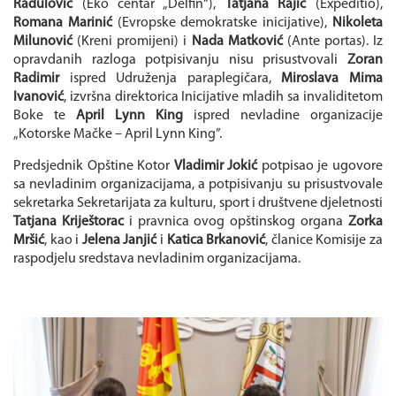
Radulović
(Eko centar „Delfin“),
Tatjana Rajić
(Expeditio),
Romana Marinić
(Evropske demokratske inicijative),
Nikoleta
Milunović
(Kreni promijeni) i
Nada Matković
(Ante portas). Iz
opravdanih razloga potpisivanju nisu prisustvovali
Zoran
Radimir
ispred Udruženja paraplegičara,
Miroslava Mima
Ivanović
, izvršna direktorica Inicijative mladih sa invaliditetom
Boke te
April Lynn King
ispred nevladine organizacije
„Kotorske Mačke – April Lynn King”.
Predsjednik Opštine Kotor
Vladimir Jokić
potpisao je ugovore
sa nevladinim organizacijama, a potpisivanju su prisustvovale
sekretarka Sekretarijata za kulturu, sport i društvene djeletnosti
Tatjana Kriještorac
i pravnica ovog opštinskog organa
Zorka
Mršić
, kao i
Jelena Janjić
i
Katica Brkanović
, članice Komisije za
raspodjelu sredstava nevladinim organizacijama.