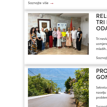
→
Saznajte više
REL
TRI
ODA
Tri nevl
usmjeren
mladih..
Saznaj
PRO
GOM
Sekretar
naselju
problem
Saznaj