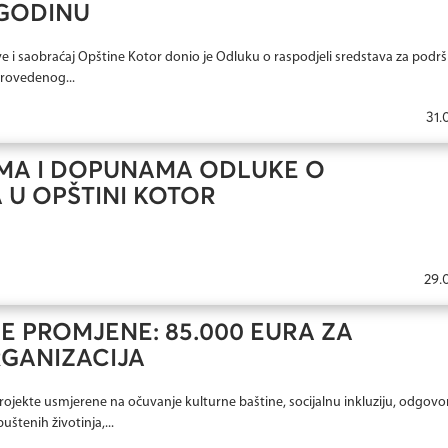
 GODINU
e i saobraćaj Opštine Kotor donio je Odluku o raspodjeli sredstava za podr
rovedenog...
31.
MA I DOPUNAMA ODLUKE O
 U OPŠTINI KOTOR
29.
 PROMJENE: 85.000 EURA ZA
RGANIZACIJA
 projekte usmjerene na očuvanje kulturne baštine, socijalnu inkluziju, odgov
tenih životinja,...