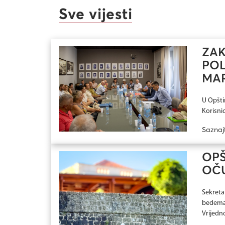
Sve vijesti
ZAK
POL
MAR
U Opšti
Korisnic
Saznaj
OPŠ
OČ
Sekretar
bedema,
Vrijedn