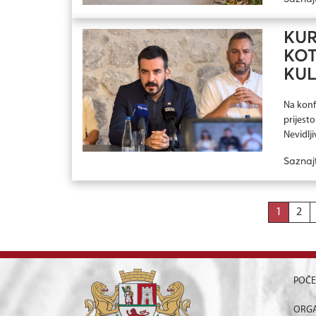
KUR
KOT
KUL
Na konf
prijest
Nevidljiv
Saznaj
1
2
POČ
ORGA