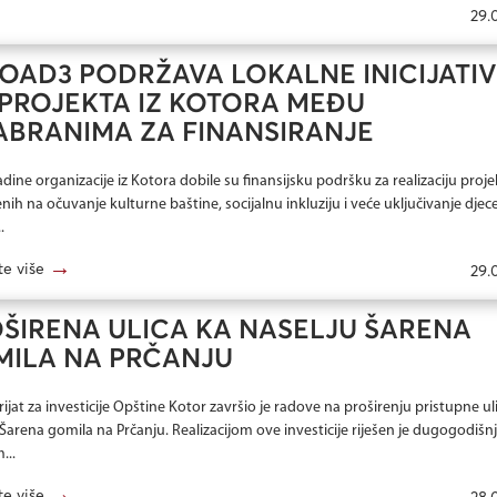
29.
OAD3 PODRŽAVA LOKALNE INICIJATIV
 PROJEKTA IZ KOTORA MEĐU
BRANIMA ZA FINANSIRANJE
adine organizacije iz Kotora dobile su finansijsku podršku za realizaciju proj
ih na očuvanje kulturne baštine, socijalnu inkluziju i veće uključivanje djece
.
→
te više
29.
ŠIRENA ULICA KA NASELJU ŠARENA
ILA NA PRČANJU
ijat za investicije Opštine Kotor završio je radove na proširenju pristupne ul
 Šarena gomila na Prčanju. Realizacijom ove investicije riješen je dugogodišnj
...
→
te više
28.