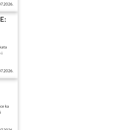
07.2026.
E:
ekata
 i
07.2026.
ice ka
i
07.2026.