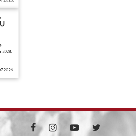
A
CU
e
r 2028:
07.2026.