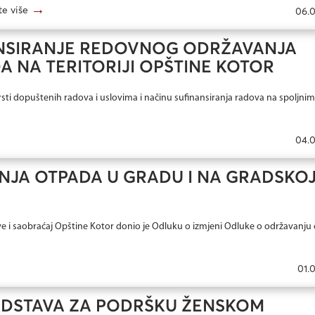
→
te više
06.0
ANSIRANJE REDOVNOG ODRŽAVANJA
A NA TERITORIJI OPŠTINE KOTOR
ti dopuštenih radova i uslovima i načinu sufinansiranja radova na spoljnim
04.0
NJA OTPADA U GRADU I NA GRADSKO
e i saobraćaj Opštine Kotor donio je Odluku o izmjeni Odluke o održavanju 
01.
EDSTAVA ZA PODRŠKU ŽENSKOM