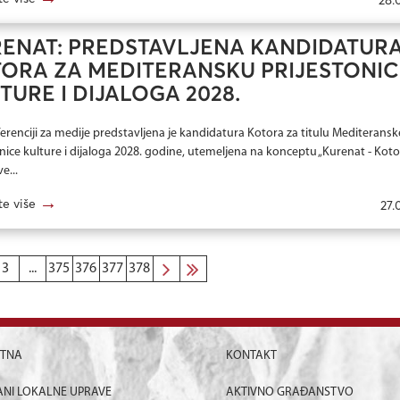
ENAT: PREDSTAVLJENA KANDIDATUR
ORA ZA MEDITERANSKU PRIJESTONI
TURE I DIJALOGA 2028.
erenciji za medije predstavljena je kandidatura Kotora za titulu Mediteransk
onice kulture i dijaloga 2028. godine, utemeljena na konceptu „Kurenat - Koto
e...
→
te više
27.
3
...
375
376
377
378
ETNA
KONTAKT
NI LOKALNE UPRAVE
AKTIVNO GRAĐANSTVO