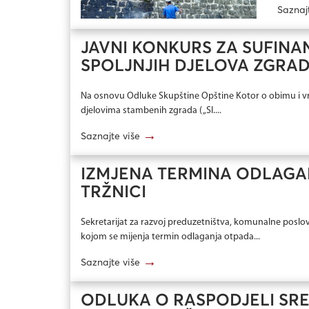
Saznaj
JAVNI KONKURS ZA SUFIN
SPOLJNJIH DJELOVA ZGRAD
Na osnovu Odluke Skupštine Opštine Kotor o obimu i vrs
djelovima stambenih zgrada ( „Sl....
→
Saznajte više
IZMJENA TERMINA ODLAGA
TRŽNICI
Sekretarijat za razvoj preduzetništva, komunalne poslov
kojom se mijenja termin odlaganja otpada...
→
Saznajte više
ODLUKA O RASPODJELI SR