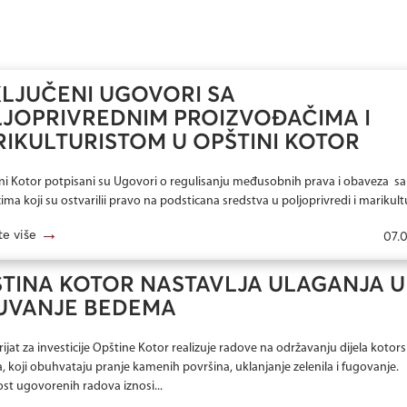
LJUČENI UGOVORI SA
JOPRIVREDNIM PROIZVOĐAČIMA I
IKULTURISTOM U OPŠTINI KOTOR
ni Kotor potpisani su Ugovori o regulisanju međusobnih prava i obaveza sa
ima koji su ostvarilii pravo na podsticana sredstva u poljoprivredi i marikultur
→
te više
07.
TINA KOTOR NASTAVLJA ULAGANJA U
UVANJE BEDEMA
ijat za investicije Opštine Kotor realizuje radove na održavanju dijela kotors
 koji obuhvataju pranje kamenih površina, uklanjanje zelenila i fugovanje.
ost ugovorenih radova iznosi...