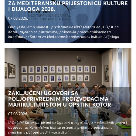
ZA MEDITERANSKU PRIJESTONICU KULTURE
I DIJALOGA 2028.
07.08.2026.
Obavještavamo javnost i predstavnike NVO sektora da je Opština
Kotor, zajedno sa partnerima, pokrenula proces aplikacije za
kandidaturu Kotora za Mediteransku prijestonicu kulture i dijaloga...
ZAKLJUČENI UGOVORI SA
POLJOPRIVREDNIM PROIZVOĐAČIMA I
MARIKULTURISTOM U OPŠTINI KOTOR
07.08.2026.
U Opštini Kotor potpisani su Ugovori o regulisanju međusobnih prava i
obaveza sa Korisnicima koji su ostvarilii pravo na podsticana
sredstva u poljoprivredi i marikulturi...