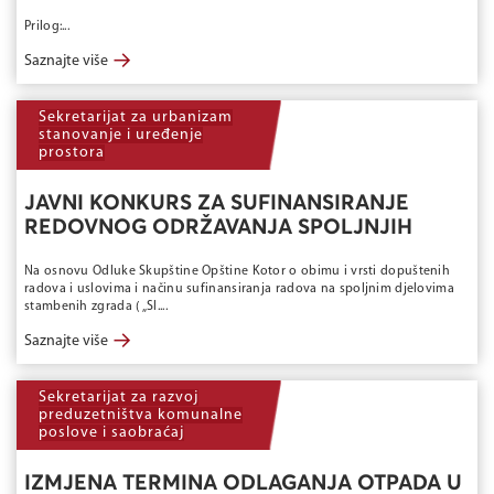
Prilog:...
→
Saznajte više
Sekretarijat za urbanizam
stanovanje i uređenje
prostora
JAVNI KONKURS ZA SUFINANSIRANJE
REDOVNOG ODRŽAVANJA SPOLJNJIH
Na osnovu Odluke Skupštine Opštine Kotor o obimu i vrsti dopuštenih
radova i uslovima i načinu sufinansiranja radova na spoljnim djelovima
stambenih zgrada ( „Sl....
→
Saznajte više
Sekretarijat za razvoj
preduzetništva komunalne
poslove i saobraćaj
IZMJENA TERMINA ODLAGANJA OTPADA U