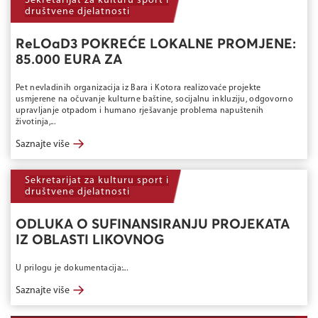
Sekretarijat za kulturu sport i
društvene djelatnosti
ReLOaD3 POKREĆE LOKALNE PROMJENE:
85.000 EURA ZA
Pet nevladinih organizacija iz Bara i Kotora realizovaće projekte
usmjerene na očuvanje kulturne baštine, socijalnu inkluziju, odgovorno
upravljanje otpadom i humano rješavanje problema napuštenih
životinja,...
→
Saznajte više
Sekretarijat za kulturu sport i
društvene djelatnosti
ODLUKA O SUFINANSIRANJU PROJEKATA
IZ OBLASTI LIKOVNOG
U prilogu je dokumentacija:...
→
Saznajte više