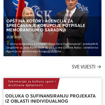
OPŠTINA KOTOR I AGENCIJA ZA
SPREČAVANJE KORUPCIJE POTPISALE
MEMORANDUM O SARADNJI
25.07.2026.
U okviru nacionalne kampanje „Crna Gora bez korupcije“, predsjednik
Skupštine opštine Kotor Vojin Batuta, u ime Opštine Kotor, i direktorica
Agencije za sprečavanje korupcije Kristina...
SVE VIJESTI
→
Sekretarijat za kulturu sport i
društvene djelatnosti
ODLUKA O SUFINANSIRANJU PROJEKATA
IZ OBLASTI INIDIVIDUALNOG