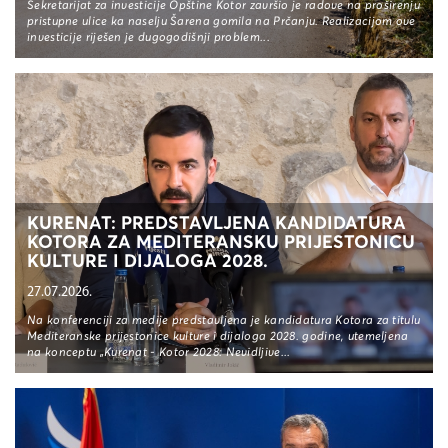
Sekretarijat za investicije Opštine Kotor završio je radove na proširenju
pristupne ulice ka naselju Šarena gomila na Prčanju. Realizacijom ove
investicije riješen je dugogodišnji problem...
KURENAT: PREDSTAVLJENA KANDIDATURA
KOTORA ZA MEDITERANSKU PRIJESTONICU
KULTURE I DIJALOGA 2028.
27.07.2026.
Na konferenciji za medije predstavljena je kandidatura Kotora za titulu
Mediteranske prijestonice kulture i dijaloga 2028. godine, utemeljena
na konceptu „Kurenat - Kotor 2028: Nevidljive...