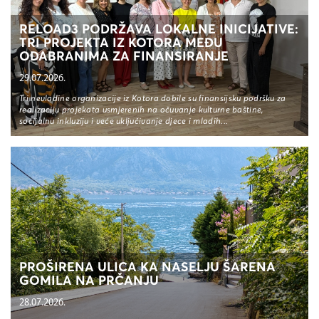
RELOAD3 PODRŽAVA LOKALNE INICIJATIVE:
TRI PROJEKTA IZ KOTORA MEĐU
ODABRANIMA ZA FINANSIRANJE
29.07.2026.
Tri nevladine organizacije iz Kotora dobile su finansijsku podršku za
realizaciju projekata usmjerenih na očuvanje kulturne baštine,
socijalnu inkluziju i veće uključivanje djece i mladih...
PROŠIRENA ULICA KA NASELJU ŠARENA
GOMILA NA PRČANJU
28.07.2026.