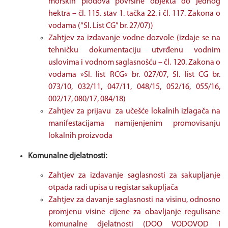
morskih plodova površine objekta do jednog
hektra – čl. 115. stav 1. tačka 22. i čl. 117. Zakona o
vodama (“Sl. List CG” br. 27/07))
Zahtjev za izdavanje vodne dozvole (izdaje se na
tehničku dokumentaciju utvrđenu vodnim
uslovima i vodnom saglasnošću – čl. 120. Zakona o
vodama »Sl. list RCG« br. 027/07, Sl. list CG br.
073/10, 032/11, 047/11, 048/15, 052/16, 055/16,
002/17, 080/17, 084/18)
Zahtjev za prijavu za učešće lokalnih izlagača na
manifestacijama namijenjenim promovisanju
lokalnih proizvoda
Komunalne djelatnosti:
Zahtjev za izdavanje saglasnosti za sakupljanje
otpada radi upisa u registar sakupljača
Zahtjev za davanje saglasnosti na visinu, odnosno
promjenu visine cijene za obavljanje regulisane
komunalne djelatnosti (DOO VODOVOD I