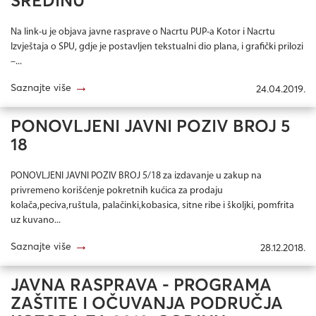
SREDINU
Na link-u je objava javne rasprave o Nacrtu PUP-a Kotor i Nacrtu
Izvještaja o SPU, gdje je postavljen tekstualni dio plana, i grafički prilozi
–...
→
Saznajte više
24.04.2019.
PONOVLJENI JAVNI POZIV BROJ 5
18
PONOVLJENI JAVNI POZIV BROJ 5/18 za izdavanje u zakup na
privremeno korišćenje pokretnih kućica za prodaju
kolača,peciva,ruštula, palačinki,kobasica, sitne ribe i školjki, pomfrita
uz kuvano...
→
Saznajte više
28.12.2018.
JAVNA RASPRAVA - PROGRAMA
ZAŠTITE I OČUVANJA PODRUČJA