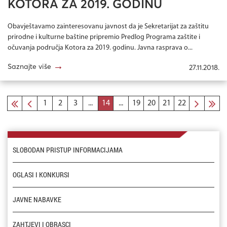
KOTORA ZA 2019. GODINU
Obavještavamo zainteresovanu javnost da je Sekretarijat za zaštitu
prirodne i kulturne baštine pripremio Predlog Programa zaštite i
očuvanja područja Kotora za 2019. godinu. Javna rasprava o...
→
Saznajte više
27.11.2018.
1
2
3
...
14
...
19
20
21
22
SLOBODAN PRISTUP INFORMACIJAMA
OGLASI I KONKURSI
JAVNE NABAVKE
ZAHTJEVI I OBRASCI