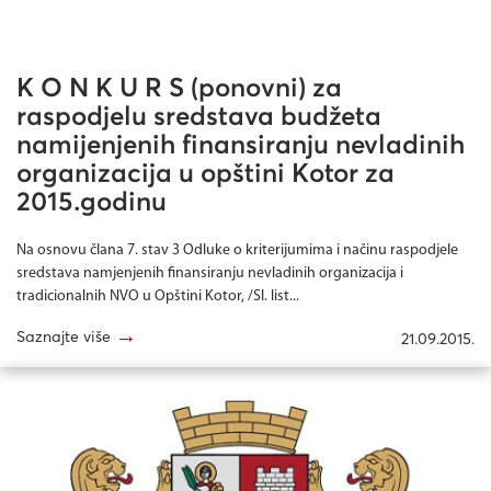
K O N K U R S (ponovni) za
raspodjelu sredstava budžeta
namijenjenih finansiranju nevladinih
organizacija u opštini Kotor za
2015.godinu
Na osnovu člana 7. stav 3 Odluke o kriterijumima i načinu raspodjele
sredstava namjenjenih finansiranju nevladinih organizacija i
tradicionalnih NVO u Opštini Kotor, /Sl. list...
→
Saznajte više
21.09.2015.