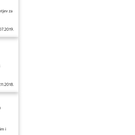
htjev za
07.2019.
i
.11.2018.
D
im i