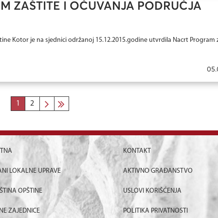
M ZAŠTITE I OČUVANJA PODRUČJA
ne Kotor je na sjednici održanoj 15.12.2015.godine utvrdila Nacrt Program z
05.
1
2
ETNA
KONTAKT
NI LOKALNE UPRAVE
AKTIVNO GRAĐANSTVO
ŠTINA OPŠTINE
USLOVI KORIŠĆENJA
NE ZAJEDNICE
POLITIKA PRIVATNOSTI