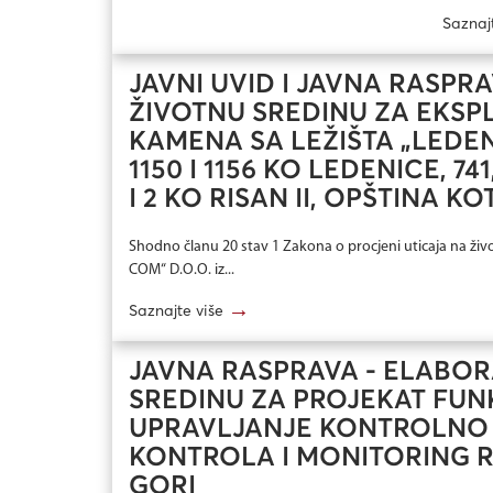
Saznaj
JAVNI UVID I JAVNA RASPR
ŽIVOTNU SREDINU ZA EKS
KAMENA SA LEŽIŠTA „LEDEN
1150 I 1156 KO LEDENICE, 741
I 2 KO RISAN II, OPŠTINA K
Shodno članu 20 stav 1 Zakona o procjeni uticaja na živo
COM“ D.O.O. iz...
→
Saznajte više
JAVNA RASPRAVA - ELABOR
SREDINU ZA PROJEKAT FUN
UPRAVLJANJE KONTROLNO -
KONTROLA I MONITORING 
GORI