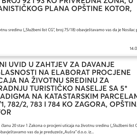
ROJ 92 I 93 KO PRIVREDNA ZONA, U
NISTIČKOG PLANA OPŠTINE KOTOR,
tnu sredinu („Službeni list CG”, broj 75/18) obavještavamo vas da je Nosilac 
14.
NI UVID U ZAHTJEV ZA DAVANJE
LASNOSTI NA ELABORAT PROCJENE
CAJA NA ŽIVOTNU SREDINU ZA
RADNJU TURISTIČKO NASELJE SA 5*
ADIGMA NA KATASTARSKIM PARCELA
/1, 782/2, 783 I 784 KO ZAGORA, OPŠTI
TOR
članu 20 stav 1 Zakona o procjeni uticaja na životnu sredinu („Službeni list C
obavještavamo vas da je preduzeće „Aušra” d.o.o. iz...