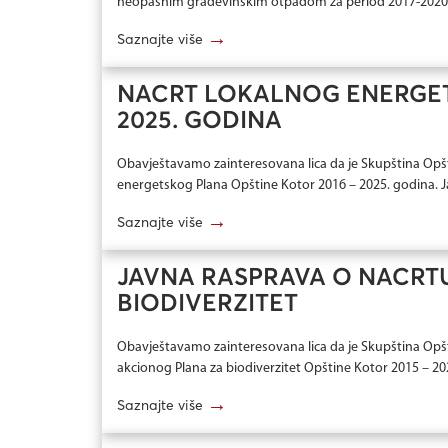
neopasnim građevinskim otpadom za period 2017-2020 god
→
Saznajte više
NACRT LOKALNOG ENERGET
2025. GODINA
Obavještavamo zainteresovana lica da je Skupština Opšt
energetskog Plana Opštine Kotor 2016 – 2025. godina. J
→
Saznajte više
JAVNA RASPRAVA O NACRT
BIODIVERZITET
Obavještavamo zainteresovana lica da je Skupština Opšt
akcionog Plana za biodiverzitet Opštine Kotor 2015 – 202
→
Saznajte više