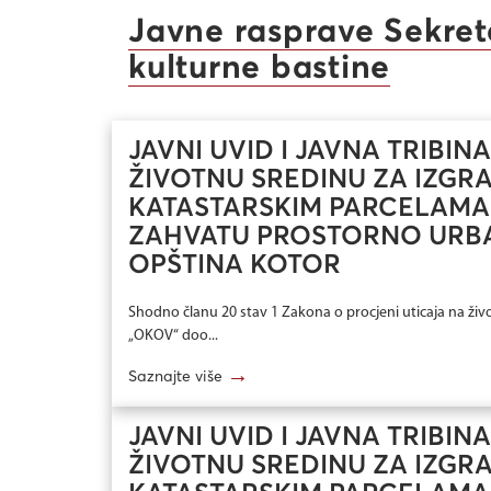
Javne rasprave Sekreta
kulturne bastine
JAVNI UVID I JAVNA TRIBI
ŽIVOTNU SREDINU ZA IZG
KATASTARSKIM PARCELAMA B
ZAHVATU PROSTORNO URBA
OPŠTINA KOTOR
Shodno članu 20 stav 1 Zakona o procjeni uticaja na živo
„OKOV“ doo...
→
Saznajte više
JAVNI UVID I JAVNA TRIBI
ŽIVOTNU SREDINU ZA IZG