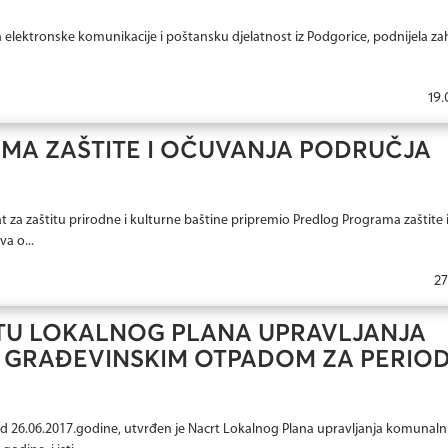
 elektronske komunikacije i poštansku djelatnost iz Podgorice, podnijela za
19.
MA ZAŠTITE I OČUVANJA PODRUČJA
 za zaštitu prirodne i kulturne baštine pripremio Predlog Programa zaštite 
a o...
27
TU LOKALNOG PLANA UPRAVLJANJA
 GRAĐEVINSKIM OTPADOM ZA PERIO
d 26.06.2017.godine, utvrđen je Nacrt Lokalnog Plana upravljanja komunaln