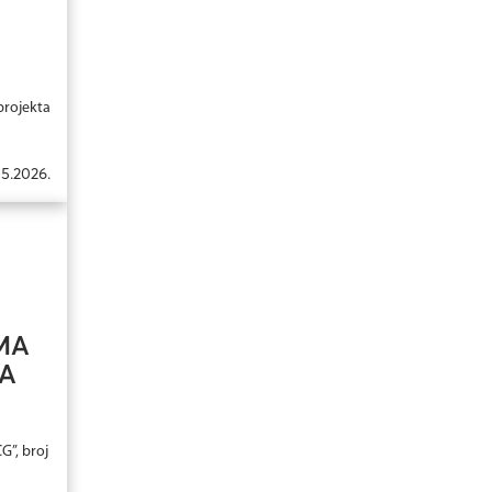
projekta
05.2026.
MA
NA
G”, broj