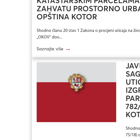
KATASTARSKIM PARCELAMA B
ZAHVATU PROSTORNO URBA
OPŠTINA KOTOR
Shodno članu 20 stav 1 Zakona o procjeni uticaja na živo
„OKOV“ doo...
→
Saznajte više
JAV
SAG
UTI
IZG
PAR
782
KO
Shodno 
75/18) 