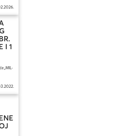
02.2026.
A
OG
BR.
 I 1
će „MIL-
03.2022.
JENE
OJ