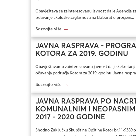
Obavještava se zainteresovanu javnost da je Agencija za
izdavanje Ekološke saglasnosti na Elaborat o procjeni...
→
Saznajte više
JAVNA RASPRAVA - PROGRA
KOTORA ZA 2019. GODINU
Obavještavamo zainteresovanu javnost da je Sekretarijat
očuvanja područja Kotora za 2019. godinu. Javna rasprav
→
Saznajte više
JAVNA RASPRAVA PO NACR
KOMUNALNIM I NEOPASNIM
2017 - 2020 GODINE
Shodno Zaključku Skupštine Opštine Kotor br.11-9389 o