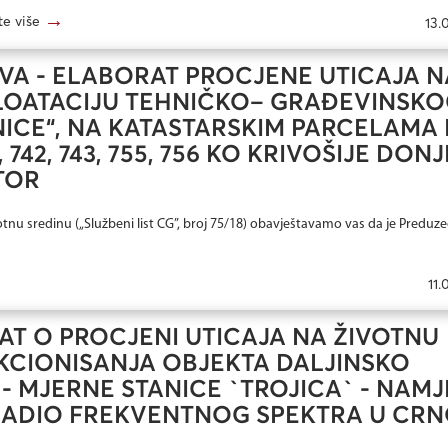
→
te više
13.
AVA - ELABORAT PROCJENE UTICAJA N
PLOATACIJU TEHNIČKO– GRAĐEVINSK
ICE“, NA KATASTARSKIM PARCELAMA 
, 742, 743, 755, 756 KO KRIVOŠIJE DONJE
OTOR
tnu sredinu („Službeni list CG”, broj 75/18) obavještavamo vas da je Preduze
11.
AT O PROCJENI UTICAJA NA ŽIVOTNU
KCIONISANJA OBJEKTA DALJINSKO
 MJERNE STANICE `TROJICA` - NAM
RADIO FREKVENTNOG SPEKTRA U CRN