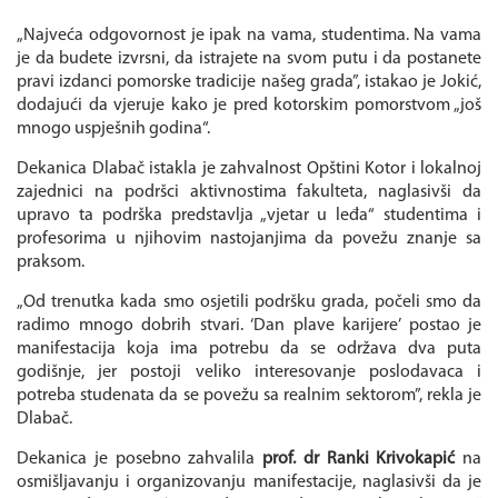
„Najveća odgovornost je ipak na vama, studentima. Na vama
je da budete izvrsni, da istrajete na svom putu i da postanete
pravi izdanci pomorske tradicije našeg grada”, istakao je Jokić,
dodajući da vjeruje kako je pred kotorskim pomorstvom „još
mnogo uspješnih godina“.
Dekanica Dlabač istakla je zahvalnost Opštini Kotor i lokalnoj
zajednici na podršci aktivnostima fakulteta, naglasivši da
upravo ta podrška predstavlja „vjetar u leđa“ studentima i
profesorima u njihovim nastojanjima da povežu znanje sa
praksom.
„Od trenutka kada smo osjetili podršku grada, počeli smo da
radimo mnogo dobrih stvari. ‘Dan plave karijere’ postao je
manifestacija koja ima potrebu da se održava dva puta
godišnje, jer postoji veliko interesovanje poslodavaca i
potreba studenata da se povežu sa realnim sektorom”, rekla je
Dlabač.
Dekanica je posebno zahvalila
prof. dr Ranki Krivokapić
na
osmišljavanju i organizovanju manifestacije, naglasivši da je