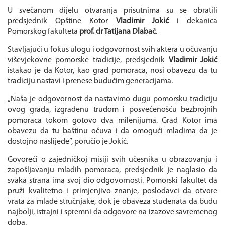
U svečanom dijelu otvaranja prisutnima su se obratili
predsjednik Opštine Kotor
Vladimir Jokić
i dekanica
Pomorskog fakulteta
prof. dr Tatijana Dlabač
.
Stavljajući u fokus ulogu i odgovornost svih aktera u očuvanju
viševjekovne pomorske tradicije, predsjednik
Vladimir Jokić
istakao je da Kotor, kao grad pomoraca, nosi obavezu da tu
tradiciju nastavi i prenese budućim generacijama.
„Naša je odgovornost da nastavimo dugu pomorsku tradiciju
ovog grada, izgrađenu trudom i posvećenošću bezbrojnih
pomoraca tokom gotovo dva milenijuma. Grad Kotor ima
obavezu da tu baštinu očuva i da omogući mladima da je
dostojno naslijede”, poručio je Jokić.
Govoreći o zajedničkoj misiji svih učesnika u obrazovanju i
zapošljavanju mladih pomoraca, predsjednik je naglasio da
svaka strana ima svoj dio odgovornosti. Pomorski fakultet da
pruži kvalitetno i primjenjivo znanje, poslodavci da otvore
vrata za mlade stručnjake, dok je obaveza studenata da budu
najbolji, istrajni i spremni da odgovore na izazove savremenog
doba.