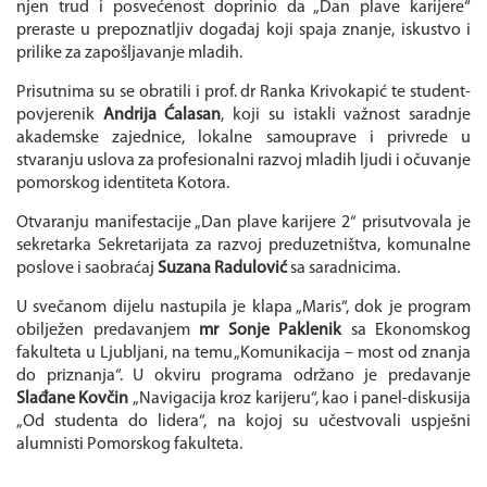
njen trud i posvećenost doprinio da „Dan plave karijere“
preraste u prepoznatljiv događaj koji spaja znanje, iskustvo i
prilike za zapošljavanje mladih.
Prisutnima su se obratili i prof. dr Ranka Krivokapić te student-
povjerenik
Andrija Ćalasan
, koji su istakli važnost saradnje
akademske zajednice, lokalne samouprave i privrede u
stvaranju uslova za profesionalni razvoj mladih ljudi i očuvanje
pomorskog identiteta Kotora.
Otvaranju manifestacije „Dan plave karijere 2“ prisutvovala je
sekretarka Sekretarijata za razvoj preduzetništva, komunalne
poslove i saobraćaj
Suzana Radulović
sa saradnicima.
U svečanom dijelu nastupila je klapa „Maris“, dok je program
obilježen predavanjem
mr Sonje Paklenik
sa Ekonomskog
fakulteta u Ljubljani, na temu „Komunikacija – most od znanja
do priznanja“. U okviru programa održano je predavanje
Slađane Kovčin
„Navigacija kroz karijeru“, kao i panel-diskusija
„Od studenta do lidera“, na kojoj su učestvovali uspješni
alumnisti Pomorskog fakulteta.