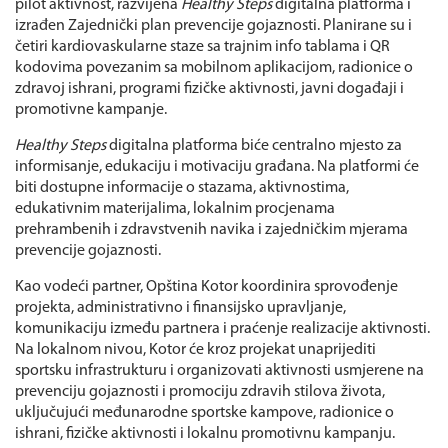
pilot aktivnost, razvijena
Healthy Steps
digitalna platforma i
izrađen Zajednički plan prevencije gojaznosti. Planirane su i
četiri kardiovaskularne staze sa trajnim info tablama i QR
kodovima povezanim sa mobilnom aplikacijom, radionice o
zdravoj ishrani, programi fizičke aktivnosti, javni događaji i
promotivne kampanje.
Healthy Steps
digitalna platforma biće centralno mjesto za
informisanje, edukaciju i motivaciju građana. Na platformi će
biti dostupne informacije o stazama, aktivnostima,
edukativnim materijalima, lokalnim procjenama
prehrambenih i zdravstvenih navika i zajedničkim mjerama
prevencije gojaznosti.
Kao vodeći partner, Opština Kotor koordinira sprovođenje
projekta, administrativno i finansijsko upravljanje,
komunikaciju između partnera i praćenje realizacije aktivnosti.
Na lokalnom nivou, Kotor će kroz projekat unaprijediti
sportsku infrastrukturu i organizovati aktivnosti usmjerene na
prevenciju gojaznosti i promociju zdravih stilova života,
uključujući međunarodne sportske kampove, radionice o
ishrani, fizičke aktivnosti i lokalnu promotivnu kampanju.