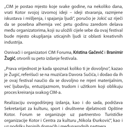
„CIM je postao mjesto koje svake godine, na nekoliko dana,
vrati Kotor svojoj izvornoj ideji – ideji stvaranja, razmjene
iskustava i mišljenja, i spajanja ljudi“, poručio je Jokić uz riječi
da se posebna alhemija već petu godinu zaredom dešava
među organizatorima, koji su uložili cijele sebe da ovaj festival
bude mjesto okupljanja uticajnih ljudi iz oblasti kreativnih
industrija.
Osnivači i organizatori CIM Foruma,
Kristina Gačević
i
Branimir
Žugić
, otvorili su peto izdanje festivala.
„Prava vrijednost je kada spoznaš koliko ti je dovoljno“, kazao
je Žugić, referišući se na muzičara Davora Sučića, i dodao da ih
je ovaj festival naučio da se dovoljno ne mjeri materijalnim,
već ljubavlju, entuzijazmom, trudom i užitkom koji oblikuju
proces kreiranja svakog CIM-a.
Realizaciju ovogodišnjeg izdanja, kao i do sada, podržava
Sekretarijat za kulturu, sport i društvene djelatnosti Opštine
Kotor. Forum se organizuje uz partnerstvo Turističke
organizacije Kotor i Centra za kulturu „Nikola Đurković“, kao i
uz podršku brojnih domaćih i međunarodnih partnera.