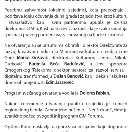
Posebnu zahvalnost lokalnoj zajednici, koja prepoznaje i
podržava ideju očuvanja duha grada i zajedništva kroz kulturu
i stvaralaštvo, kao i svim partnerima uputila je izvršna
direktorica CIM-a, Kristina Gačević, uz riječi da je svaka saradnja
spoznaja pravog partnerstva, zasnovanog na ljudskoj osnovi.
Na otvaranju su se prisutnima obratili i direktor Direktorata za
razvoj kreativnih industrija Ministarstva kulture i medija Crne
Gore
Marko Gošović
, direktorica Kulturnog centra „Nikola
Đurković“
Radmila Beća Radulović
, u ime sponzora
Crnogorskog Telekoma direktor sektora za razvoj servisa i
digitalnu transformaciju
Dušan Banović
, kao i dekan Fakulteta
dramskih umjetnosti
Edin Jašarović
.
Program svečanog otvaranja vodila je
Dolores Fabian
.
Nakon ceremonije otvaranja publika uslijedio je koncert
regionalnog benda „Zabranjeno pušenje – Neuštekani“, čime je
zvanično počeo ovogodišnji program CIM Foruma.
Opština Kotor nastavlja da podržava inicijative koje doprinose