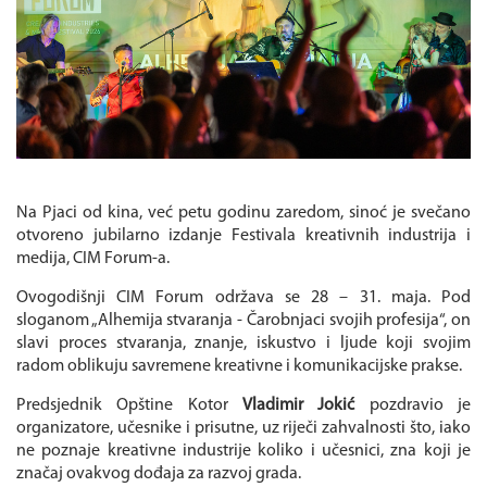
Na Pjaci od kina, već petu godinu zaredom, sinoć je svečano
otvoreno jubilarno izdanje Festivala kreativnih industrija i
medija, CIM Forum-a.
Ovogodišnji CIM Forum održava se 28 – 31. maja. Pod
sloganom „Alhemija stvaranja - Čarobnjaci svojih profesija“, on
slavi proces stvaranja, znanje, iskustvo i ljude koji svojim
radom oblikuju savremene kreativne i komunikacijske prakse.
Predsjednik Opštine Kotor
Vladimir Jokić
pozdravio je
organizatore, učesnike i prisutne, uz riječi zahvalnosti što, iako
ne poznaje kreativne industrije koliko i učesnici, zna koji je
značaj ovakvog dođaja za razvoj grada.