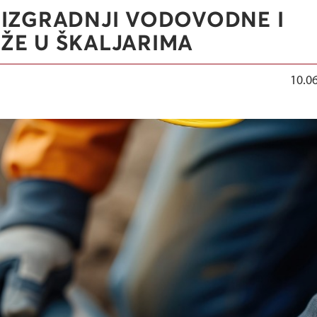
 IZGRADNJI VODOVODNE I
ŽE U ŠKALJARIMA
10.0