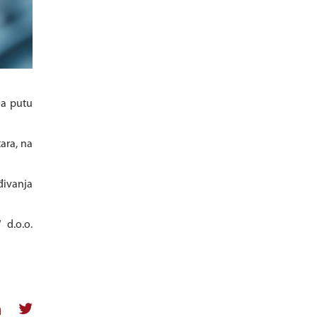
na putu
ara, na
đivanja
 d.o.o.