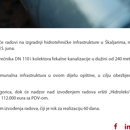
e radovi na izgradnji hidrotehničke infrastrukture u Škaljarima, 
5. juna.
nika DN 110 i kolektora fekalne kanalizacije u dužini od 240 met
munalna infrastruktura u ovom dijelu opštine, u cilju obezbje
gorica, dok će nadzor nad izvođenjem radova vršiti „Hidroleks“
i 112.000 eura sa PDV-om.
izvođenja radova, čiji je rok za realizaciju 60 dana.