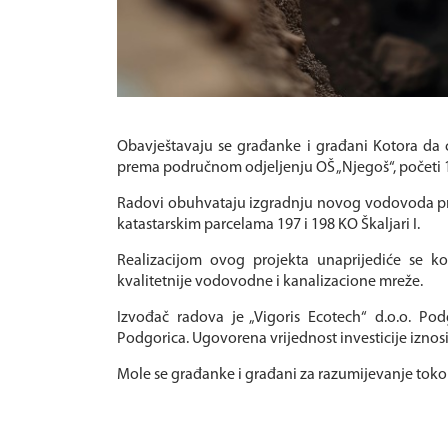
Obavještavaju se građanke i građani Kotora da ć
prema područnom odjeljenju OŠ „Njegoš“, početi 1
Radovi obuhvataju izgradnju novog vodovoda preč
katastarskim parcelama 197 i 198 KO Škaljari I.
Realizacijom ovog projekta unaprijediće se ko
kvalitetnije vodovodne i kanalizacione mreže.
Izvođač radova je „Vigoris Ecotech“ d.o.o. Pod
Podgorica. Ugovorena vrijednost investicije iznos
Mole se građanke i građani za razumijevanje tokom 