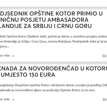
DJSEDNIK OPŠTINE KOTOR PRIMIO U
ANIČNU POSJETU AMBASADORA
ANDIJE ZA SRBIJU I CRNU GORU
dnik Opštine Kotor, Vladimir Jokić, primio je danas u zvaničnu posjetu amb
ne Holandije za Srbiju i Crnu Goru, Joosta Reintjesa. Predsjednik Jokić je izraz
stvo...
→
te više
02.
KNADA ZA NOVOROĐENČAD U KOTOR
 UMJESTO 150 EURA
zasijedanju Skupštine opštine Kotor, održanom danas usvojen je predlog Od
 naknade za novorođenu djecu na području Opštine Kotor, te će ona...
→
te više
30.