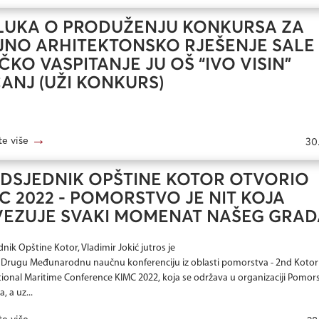
UKA O PRODUŽENJU KONKURSA ZA
JNO ARHITEKTONSKO RJEŠENJE SALE
IČKO VASPITANJE JU OŠ “IVO VISIN”
ANJ (UŽI KONKURS)
→
te više
30.
DSJEDNIK OPŠTINE KOTOR OTVORIO
C 2022 - POMORSTVO JE NIT KOJA
EZUJE SVAKI MOMENAT NAŠEG GRAD
nik Opštine Kotor, Vladimir Jokić jutros je
 Drugu Međunarodnu naučnu konferenciju iz oblasti pomorstva - 2nd Kotor
tional Maritime Conference KIMC 2022, koja se održava u organizaciji Pomo
, a uz...
→
te više