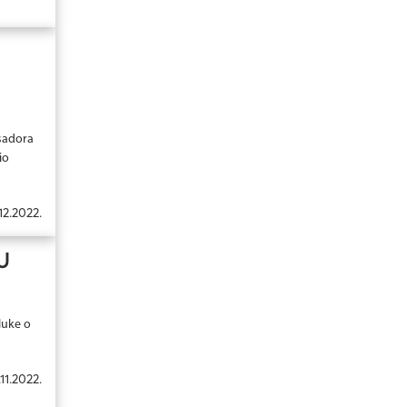
asadora
io
12.2022.
U
luke o
11.2022.