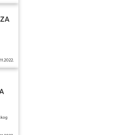
 ZA
11.2022.
A
rskog