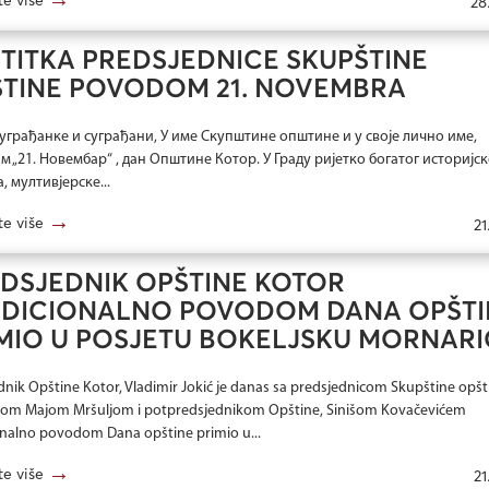
28
TITKA PREDSJEDNICE SKUPŠTINE
TINE POVODOM 21. NOVEMBRA
уграђанке и суграђани, У име Скупштине општине и у своје лично име,
м „21. Новембар“ , дан Општине Котор. У Граду ријетко богатог историјск
, мултивјерске...
→
te više
21
DSJEDNIK OPŠTINE KOTOR
ADICIONALNO POVODOM DANA OPŠTI
MIO U POSJETU BOKELJSKU MORNAR
dnik Opštine Kotor, Vladimir Jokić je danas sa predsjednicom Skupštine opšt
om Majom Mršuljom i potpredsjednikom Opštine, Sinišom Kovačevićem
onalno povodom Dana opštine primio u...
→
te više
21