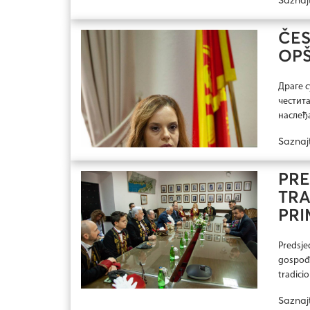
ČES
OPŠ
Драге с
честита
наслеђа
Saznaj
PRE
TR
PRI
Predsje
gospođ
tradici
Saznaj