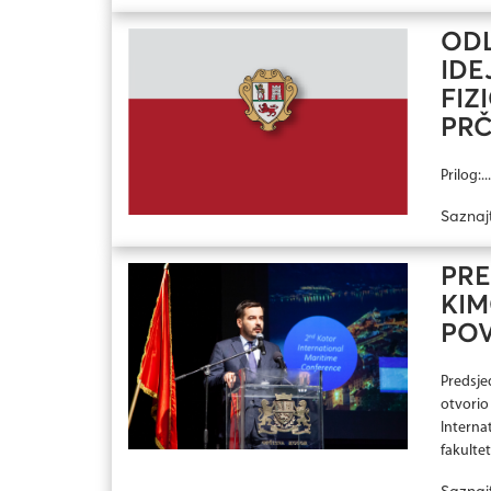
ODL
IDE
FIZ
PRČ
Prilog:...
Saznaj
PRE
KIM
POV
Predsjed
otvorio
Interna
fakulteta
Saznaj