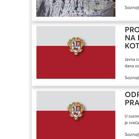
Saznaj
PRO
NA 
KOT
Javna r
dana od
Saznaj
ODR
PRA
U susre
je sveča
Saznaj