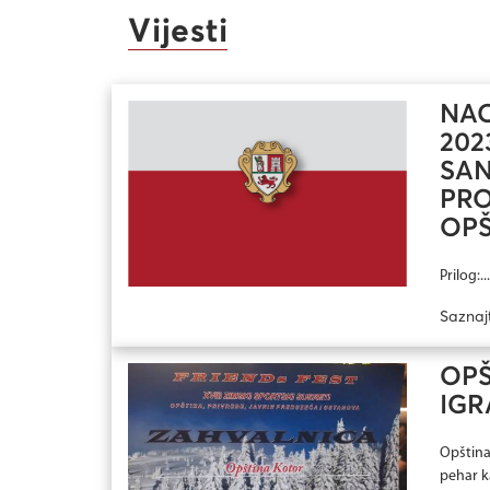
Vijesti
NAC
202
SAN
PRO
OPŠ
Prilog:...
Saznaj
OPŠ
IG
Opština 
pehar k