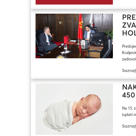
PRE
ZV
HOL
Predsje
Kraljevi
zadovolj
Saznaj
NA
450
Na 15. 
isplati
Saznaj