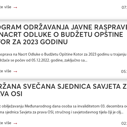
→
te više
07.
GRAM ODRŽAVANJA JAVNE RASPRAV
NACRT ODLUKE O BUDŽETU OPŠTINE
OR ZA 2023 GODINU
asprava na Nacrt Odluke o Budžetu Opštine Kotor za 2023 godinu u trajanju
ržaće se počev od 05.12.2022. godine, zaključno sa...
→
te više
05.
ŽANA SVEČANA SJEDNICA SAVJETA 
VA OSI
t obilježavanju Međunarodnog dana osoba sa invaliditetom 03. decembra 
na sjednica Savjeta za prava OSI, stručnog i savjetodavnog tijela čiji je cilj...
→
te više
02.