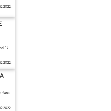
12.2022.
E
 od 15
12.2022.
ZA
održana
12.2022.