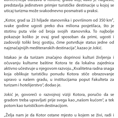
predstavlja jedinstven primjer turističke destinacije u kojoj se
uticaj turizma može svakodnevno posmatrati u praksi.
„Kotor, grad sa 23 hiljade stanovnika i površinom od 350 km²,
svake godine ugosti preko dva miliona posjetilaca, što je
stotinu puta više od broja svojih stanovnika. To najbolje
pokazuje koliko je ovaj grad sposoban da primi, ugosti i
zadovolji toliki broj gostiju, čime potvrđuje status jedne od
najznačajnijih mediteranskih destinacija“, kazao je Jokić.
Istakao je da turizam značajno doprinosi kulturi življenja i
očuvanju kulturne baštine Kotora te da lokalna zajednica
aktivno učestvuje u njegovom razvoju. „Kvalitetna radna snaga
koja oblikuje turističku ponudu Kotora stiče obrazovanje
upravo u našem gradu, u institucijama poput Fakulteta za
turizam i hotelijerstvo“, dodao je.
Jokić je, govoreći o razvojnoj viziji Kotora, poručio da se
gradom treba upravljati prije svega kao „našom kućom“, a tek
potom kao turističkom destinacijom.
„Želja nam je da Kotor ostane mjesto u kojem se živi, radi i