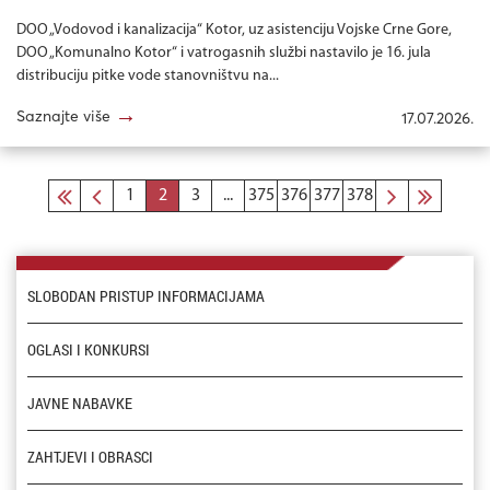
DOO „Vodovod i kanalizacija“ Kotor, uz asistenciju Vojske Crne Gore,
DOO „Komunalno Kotor“ i vatrogasnih službi nastavilo je 16. jula
distribuciju pitke vode stanovništvu na...
→
Saznajte više
17.07.2026.
1
2
3
...
375
376
377
378
SLOBODAN PRISTUP INFORMACIJAMA
OGLASI I KONKURSI
JAVNE NABAVKE
ZAHTJEVI I OBRASCI