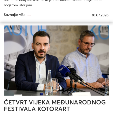
Bhaholpolbhayuhasena. Jokić je upoznao ambasadora Tajlanda sa
bogatom istorijom...
→
Saznajte više
10.07.2026.
ČETVRT VIJEKA MEĐUNARODNOG
FESTIVALA KOTORART