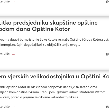
→
te više
19
itka predsjednika skupštine opštine
odom dana Opštine Kotor
veoma duge i burne istorije Boke Kotorske, naše Opštine i Grada Kotora osta
 mnogi značajni događaji koji su obilježili istoriju ovog...
→
te više
19
em vjerskih velikodostojnika u Opštini K
dnik opštine Kotor dr Aleksandar Stjepčević danas je sa saradnicima
sjednikom opštine Tvrkom Crepuljom i glavnim administratorom Petrom
ićem, priredio prijeme za crkvene velikodostojnike sa...
→
te više
18