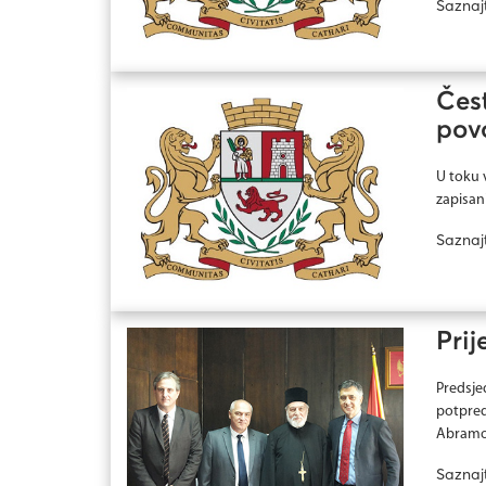
Saznaj
Čest
pov
U toku 
zapisani
Saznaj
Prij
Predsje
potpred
Abramov
Saznaj