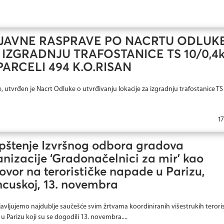
 JAVNE RASPRAVE PO NACRTU ODLUK
IZGRADNJU TRAFOSTANICE TS 10/0,4
ARCELI 494 K.O.RISAN
utvrđen je Nacrt Odluke o utvrđivanju lokacije za izgradnju trafostanice TS
17
pštenje Izvršnog odbora gradova
nizacije ‘Gradonačelnici za mir’ kao
vor na terorističke napade u Parizu,
ncuskoj, 13. novembra
javljujemo najdublje saučešće svim žrtvama koordiniranih višestrukih teroris
u Parizu koji su se dogodili 13. novembra....