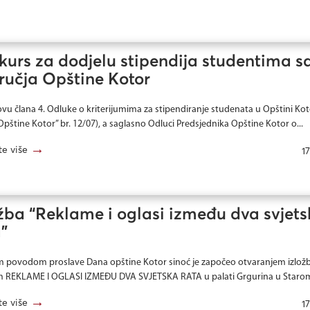
kurs za dodjelu stipendija studentima s
ručja Opštine Kotor
vu člana 4. Odluke o kriterijumima za stipendiranje studenata u Opštini Kot
t Opštine Kotor” br. 12/07), a saglasno Odluci Predsjednika Opštine Kotor o...
→
te više
17
žba “Reklame i oglasi između dva svjet
”
 povodom proslave Dana opštine Kotor sinoć je započeo otvaranjem izlož
 REKLAME I OGLASI IZMEĐU DVA SVJETSKA RATA u palati Grgurina u Starom
→
te više
17