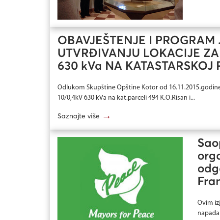
OBAVJEŠTENJE I PROGRAM
UTVRĐIVANJU LOKACIJE ZA 
630 kVa NA KATASTARSKOJ P
Odlukom Skupštine Opštine Kotor od 16.11.2015.godine, 
10/0,4kV 630 kVa na kat.parceli 494 K.O.Risan i...
→
Saznajte više
Sao
orga
odgo
Fra
Ovim iz
napada 