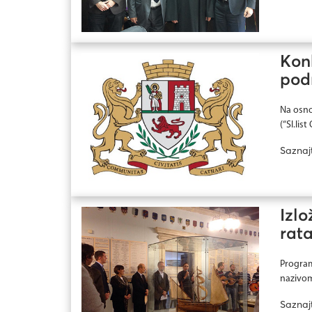
Kon
pod
Na osno
(“Sl.lis
Saznaj
Izlo
rata
Program
nazivom
Saznaj