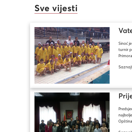
Sve vijesti
Vate
Sinoć j
turnir 
Primorac
Saznaj
Pri
Predsje
najbolj
Opština