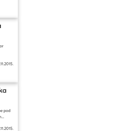
a
or
.11.2015.
ska
be pod
...
.11.2015.