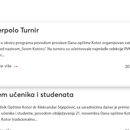
rpolo Turnir
e u okviru programa povodom proslave Dana opštine Kotor organizovan va
pod nazivom „Svom Kotoru“. Na turniru su učestvovale najmlađe selekcije PV
...
→
te više
20
jem učenika i studenata
dnik Opštine Kotor dr Aleksandar Stjepčević, sa saradnicima danas je primio
e učenike i studente, povodom obilježavanja 21. novembra Dana opštine Kot
 Kotor tradicionalno...
→