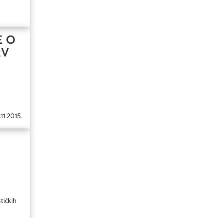
E O
kV
.11.2015.
tičkih