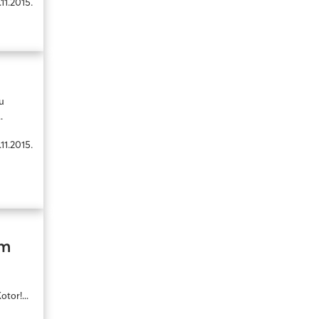
.11.2015.
u
.
.11.2015.
om
tor!...