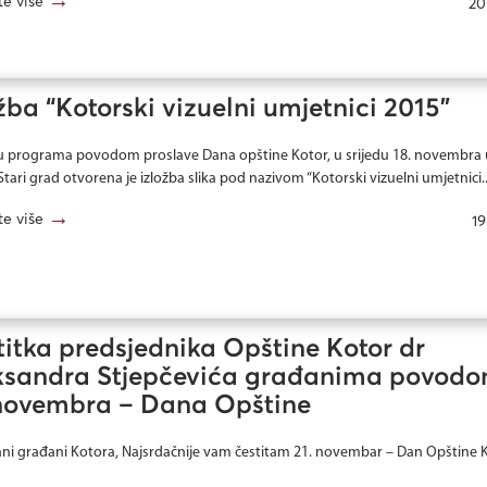
te više
20
žba “Kotorski vizuelni umjetnici 2015”
u programa povodom proslave Dana opštine Kotor, u srijedu 18. novembra 
 Stari grad otvorena je izložba slika pod nazivom “Kotorski vizuelni umjetnici..
→
te više
19
itka predsjednika Opštine Kotor dr
ksandra Stjepčevića građanima povod
 novembra – Dana Opštine
ni građani Kotora, Najsrdačnije vam čestitam 21. novembar – Dan Opštine Ko