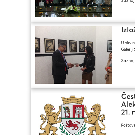
Saznaj
Izlo
U okvir
Galeriji
Saznaj
Čest
Ale
21.
Poštova