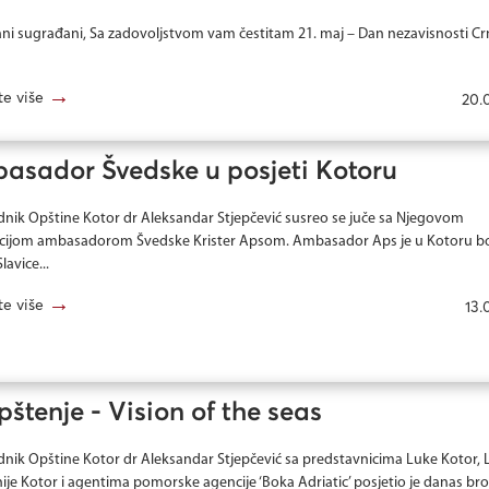
ni sugrađani, Sa zadovoljstvom vam čestitam 21. maj – Dan nezavisnosti Cr
→
te više
20.
asador Švedske u posjeti Kotoru
dnik Opštine Kotor dr Aleksandar Stjepčević susreo se juče sa Njegovom
cijom ambasadorom Švedske Krister Apsom. Ambasador Aps je u Kotoru bo
lavice...
→
te više
13.
štenje - Vision of the seas
dnik Opštine Kotor dr Aleksandar Stjepčević sa predstavnicima Luke Kotor, 
ije Kotor i agentima pomorske agencije ‘Boka Adriatic’ posjetio je danas br