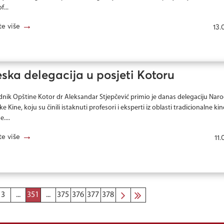
f...
→
te više
13.
ska delegacija u posjeti Kotoru
dnik Opštine Kotor dr Aleksandar Stjepčević primio je danas delegaciju Nar
e Kine, koju su činili istaknuti profesori i eksperti iz oblasti tradicionalne ki
....
→
te više
11.
3
...
351
...
375
376
377
378