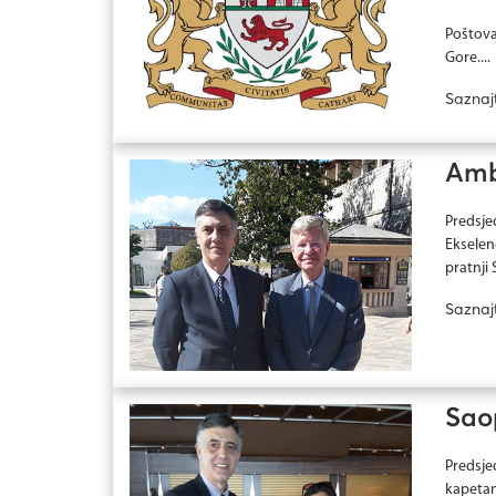
Poštova
Gore....
Saznaj
Amb
Predsje
Ekselen
pratnji S
Saznaj
Saop
Predsje
kapetan