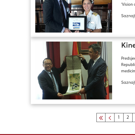
‘Vision o
Saznaj
Kine
Predsje
Republik
medicine
Saznaj
1
2