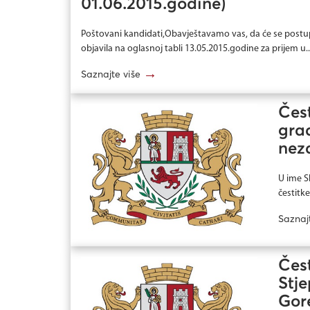
01.06.2015.godine)
Poštovani kandidati,Obavještavamo vas, da će se postu
objavila na oglasnoj tabli 13.05.2015.godine za prijem u..
→
Saznajte više
Čes
gra
nez
U ime S
čestitk
Saznaj
Čes
Stj
Gor