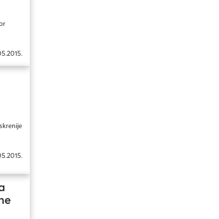
or
05.2015.
skrenije
05.2015.
a
ne