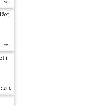
05.2015.
džet
05.2015.
t i
05.2015.