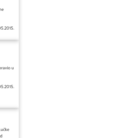
ne
05.2015.
ravio u
05.2015.
Lučke
od