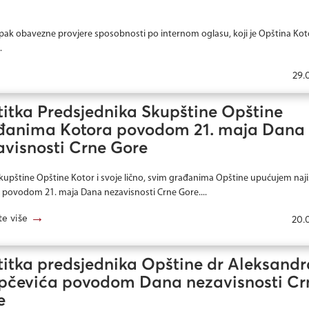
pak obavezne provjere sposobnosti po internom oglasu, koji je Opština Kot
.
29.
titka Predsjednika Skupštine Opštine
đanima Kotora povodom 21. maja Dana
avisnosti Crne Gore
kupštine Opštine Kotor i svoje lično, svim građanima Opštine upućujem naji
e povodom 21. maja Dana nezavisnosti Crne Gore....
→
te više
20.
titka predsjednika Opštine dr Aleksandr
epčevića povodom Dana nezavisnosti Cr
e