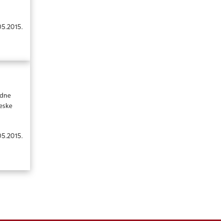
05.2015.
odne
neske
05.2015.