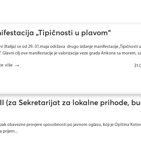
festacija „Tipičnosti u plavom“
i (Italija) se od 29.-31.maja održava drugo izdanje manifestacije „Tipičnosti 
 Glavni cilj ove manifestacije je valorizacija veze grada Ankone sa morem, sa.
→
te više
31.
I (za Sekretarijat za lokalne prihode, b
pak obavezne provjere sposobnosti po javnom oglasu, koji je Opština Kotor
 prijem...